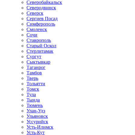
Северобайкальск
Северодвинск
Северск
Сергиев Посад
Симферополь
Смоленск
Сочи
Ставрополь
Старый Оскол
Стерлитамак
Сургут
Сыктывкар
Таганрог
Тамбов
Тверь
Тольятти
Томск
Тула
Тында
Тюмень
Улан-Удэ
Ульяновск
Уссурийск
Усть-Илимск
Усть-Кут