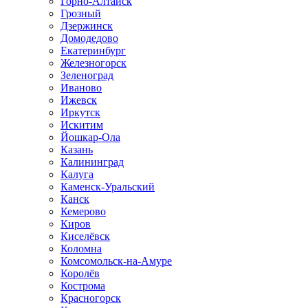
Горно-Алтайск
Грозный
Дзержинск
Домодедово
Екатеринбург
Железногорск
Зеленоград
Иваново
Ижевск
Иркутск
Искитим
Йошкар-Ола
Казань
Калининград
Калуга
Каменск-Уральский
Канск
Кемерово
Киров
Киселёвск
Коломна
Комсомольск-на-Амуре
Королёв
Кострома
Красногорск