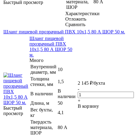
материала,
80 А
Быстрый просмотр
ШОР
Характеристики
Отложить
Сравнить
Шланг пищевой прозрачный ПВХ 10х1,5 80 А ШОР 50 м.
Шланг пищевой
прозрачный ПВХ
10х1,5 80 А ШОР 50
м.
Много
Внутренний
10
диаметр, мм
Толщина
1,5
2 145
₽
/бухта
стенки, мм
-
В
В наличии
наличии
+
Длина, м
50
В корзину
Быстрый
Вес бухты,
4,1
просмотр
кг
Твердость
материала,
80 А
ШОР