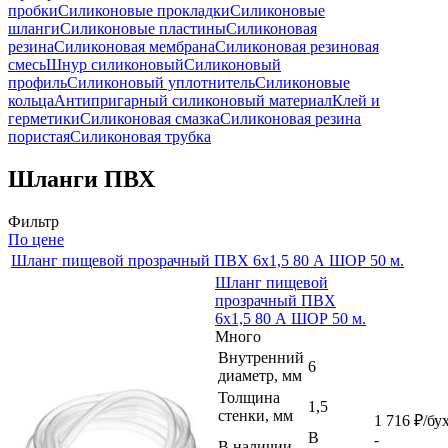
пробки
Силиконовые прокладки
Силиконовые
шланги
Силиконовые пластины
Силиконовая
резина
Силиконовая мембрана
Силиконовая резиновая
смесь
Шнур силиконовый
Силиконовый
профиль
Силиконовый уплотнитель
Силиконовые
кольца
Антипригарный силиконовый материал
Клей и
герметики
Силиконовая смазка
Силиконовая резина
пористая
Силиконовая трубка
Шланги ПВХ
Фильтр
По цене
Шланг пищевой прозрачный ПВХ 6х1,5 80 А ШОР 50 м.
Шланг пищевой
прозрачный ПВХ
6х1,5 80 А ШОР 50 м.
Много
Внутренний
6
диаметр, мм
Толщина
1,5
стенки, мм
1 716
₽
/бу
В
-
В наличии