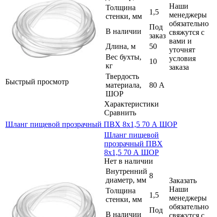
Наши
Толщина
1,5
менеджеры
стенки, мм
обязательно
Под
В наличии
свяжутся с
заказ
вами и
Длина, м
50
уточнят
Вес бухты,
условия
10
кг
заказа
Твердость
Быстрый просмотр
материала,
80 А
ШОР
Характеристики
Сравнить
Шланг пищевой прозрачный ПВХ 8х1,5 70 А ШОР
Шланг пищевой
прозрачный ПВХ
8х1,5 70 А ШОР
Нет в наличии
Внутренний
8
диаметр, мм
Заказать
Наши
Толщина
1,5
менеджеры
стенки, мм
обязательно
Под
В наличии
свяжутся с