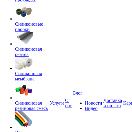
Силиконовые
пробки
Силиконовая
резина
Силиконовая
мембрана
Блог
О
Доставка
Силиконовая
Услуги
Новости
Кар
нас
и оплата
резиновая смесь
Видео