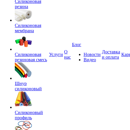
Силиконовая
резина
Силиконовая
мембрана
Блог
О
Доставка
Силиконовая
Услуги
Новости
Кар
нас
и оплата
резиновая смесь
Видео
Шнур
силиконовый
Силиконовый
профиль