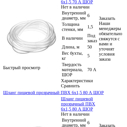
6х1,5 70 А ШОР
Нет в наличии
Внутренний
6
диаметр, мм
Заказать
Наши
Толщина
1,5
менеджеры
стенки, мм
обязательно
Под
В наличии
свяжутся с
заказ
вами и
Длина, м
50
уточнят
Вес бухты,
условия
5
кг
заказа
Твердость
Быстрый просмотр
материала,
70 А
ШОР
Характеристики
Сравнить
Шланг пищевой прозрачный ПВХ 6х1,5 80 А ШОР
Шланг пищевой
прозрачный ПВХ
6х1,5 80 А ШОР
Нет в наличии
Внутренний
6
диаметр, мм
Заказать