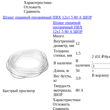
Характеристики
Отложить
Сравнить
Шланг пищевой прозрачный ПВХ 12х1,5 80 А ШОР
Шланг пищевой
прозрачный ПВХ
12х1,5 80 А ШОР
Много
Внутренний
12
диаметр, мм
Толщина
1,5
стенки, мм
2 431
₽
/бу
В
-
В наличии
наличии
Длина, м
50
+
В корзину
Вес бухты,
3,9
кг
Твердость
материала,
80 А
Быстрый просмотр
ШОР
Характеристики
Отложить
Сравнить