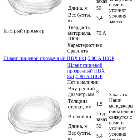
заказ
вами и
Длина, м
50
уточнят
Вес бухты,
условия
5,4
кг
заказа
Твердость
Быстрый просмотр
материала,
70 А
ШОР
Характеристики
Сравнить
Шланг пищевой прозрачный ПВХ 8х1,5 80 А ШОР
Шланг пищевой
прозрачный ПВХ
8х1,5 80 А ШОР
Нет в наличии
Внутренний
8
диаметр, мм
Заказать
Наши
Толщина
1,5
менеджеры
стенки, мм
обязательно
Под
В наличии
свяжутся с
заказ
вами и
Длина, м
50
уточнят
Вес бухты,
условия
5,4
кг
заказа