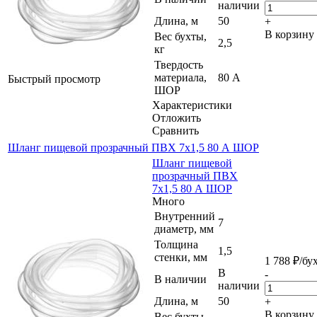
наличии
Длина, м
50
+
В корзину
Вес бухты,
2,5
кг
Твердость
материала,
80 А
Быстрый просмотр
ШОР
Характеристики
Отложить
Сравнить
Шланг пищевой прозрачный ПВХ 7х1,5 80 А ШОР
Шланг пищевой
прозрачный ПВХ
7х1,5 80 А ШОР
Много
Внутренний
7
диаметр, мм
Толщина
1,5
стенки, мм
1 788
₽
/бу
В
-
В наличии
наличии
Длина, м
50
+
В корзину
Вес бухты,