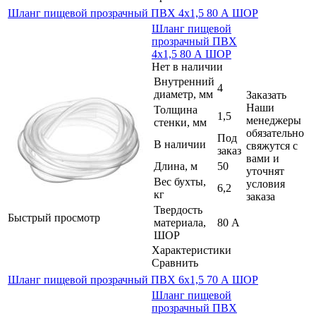
Шланг пищевой прозрачный ПВХ 4х1,5 80 А ШОР
Шланг пищевой
прозрачный ПВХ
4х1,5 80 А ШОР
Нет в наличии
Внутренний
4
диаметр, мм
Заказать
Наши
Толщина
1,5
менеджеры
стенки, мм
обязательно
Под
В наличии
свяжутся с
заказ
вами и
Длина, м
50
уточнят
Вес бухты,
условия
6,2
кг
заказа
Твердость
Быстрый просмотр
материала,
80 А
ШОР
Характеристики
Сравнить
Шланг пищевой прозрачный ПВХ 6х1,5 70 А ШОР
Шланг пищевой
прозрачный ПВХ