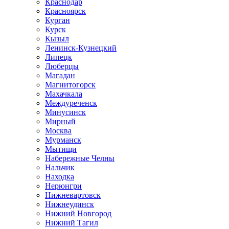
Краснодар
Красноярск
Курган
Курск
Кызыл
Ленинск-Кузнецкий
Липецк
Люберцы
Магадан
Магнитогорск
Махачкала
Междуреченск
Минусинск
Мирный
Москва
Мурманск
Мытищи
Набережные Челны
Нальчик
Находка
Нерюнгри
Нижневартовск
Нижнеудинск
Нижний Новгород
Нижний Тагил