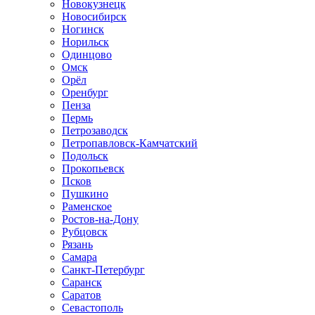
Новокузнецк
Новосибирск
Ногинск
Норильск
Одинцово
Омск
Орёл
Оренбург
Пенза
Пермь
Петрозаводск
Петропавловск-Камчатский
Подольск
Прокопьевск
Псков
Пушкино
Раменское
Ростов-на-Дону
Рубцовск
Рязань
Самара
Санкт-Петербург
Саранск
Саратов
Севастополь