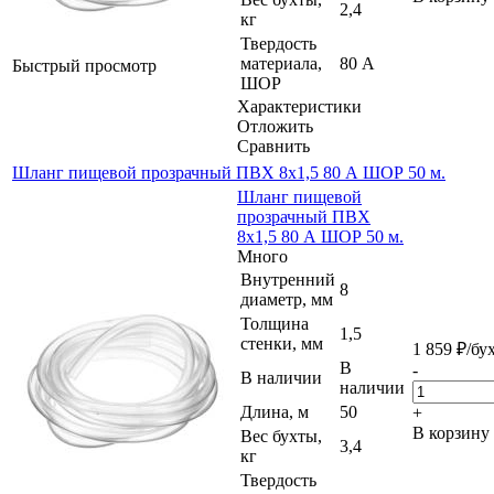
2,4
кг
Твердость
материала,
80 А
Быстрый просмотр
ШОР
Характеристики
Отложить
Сравнить
Шланг пищевой прозрачный ПВХ 8х1,5 80 А ШОР 50 м.
Шланг пищевой
прозрачный ПВХ
8х1,5 80 А ШОР 50 м.
Много
Внутренний
8
диаметр, мм
Толщина
1,5
стенки, мм
1 859
₽
/бу
В
-
В наличии
наличии
Длина, м
50
+
В корзину
Вес бухты,
3,4
кг
Твердость